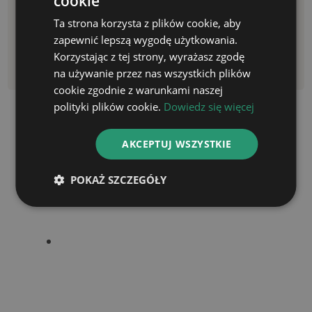
cookie
Adwokat Andrzej Pazdyga –
kancelaria
Ta strona korzysta z plików cookie, aby
adwokacka Toruń
zapewnić lepszą wygodę użytkowania.
Korzystając z tej strony, wyrażasz zgodę
WYŚWIETL WSZYSTKIE WPISY
na używanie przez nas wszystkich plików
Poprzedni wpis
Następny wpis
cookie zgodnie z warunkami naszej
polityki plików cookie.
Dowiedz się więcej
Polecane artykuły
AKCEPTUJ WSZYSTKIE
POKAŻ SZCZEGÓŁY