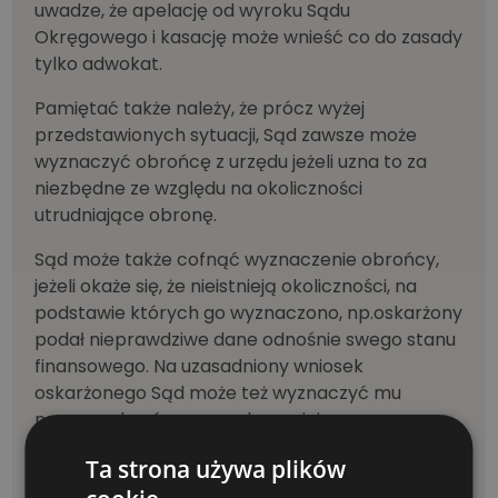
uwadze, że apelację od wyroku Sądu
Okręgowego i kasację może wnieść co do zasady
tylko adwokat.
Pamiętać także należy, że prócz wyżej
przedstawionych sytuacji, Sąd zawsze może
wyznaczyć obrońcę z urzędu jeżeli uzna to za
niezbędne ze względu na okoliczności
utrudniające obronę.
Sąd może także cofnąć wyznaczenie obrońcy,
jeżeli okaże się, że nieistnieją okoliczności, na
podstawie których go wyznaczono, np.oskarżony
podał nieprawdziwe dane odnośnie swego stanu
finansowego. Na uzasadniony wniosek
oskarżonego Sąd może też wyznaczyć mu
nowego obrońcę z urzędu w miejsce
dotychczasowego.
Ta strona używa plików
Stan prawny: VIII.14 r.