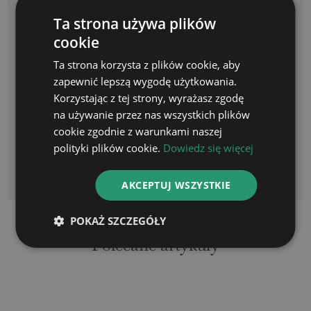
zachowaniem umiaru i poszanowania godności
osób, których ta czynność dotyczy, oraz bez
Ta strona używa plików
wyrządzania niepotrzebnych szkód i
cookie
dolegliwości.
Ta strona korzysta z plików cookie, aby
Adw. Andrzej Pazdyga –
Kancelaria adwokacka
zapewnić lepszą wygodę użytkowania.
Toruń
Korzystając z tej strony, wyrażasz zgodę
na używanie przez nas wszystkich plików
Stan prawny: XI.14 r.
cookie zgodnie z warunkami naszej
polityki plików cookie.
Dowiedz się więcej
Sprawdź ofertę
porad prawnych w Toruniu
WYŚWIETL WSZYSTKIE WPISY
AKCEPTUJ WSZYSTKIE
Poprzedni wpis
Następny wpis
POKAŻ SZCZEGÓŁY
Polecane artykuły