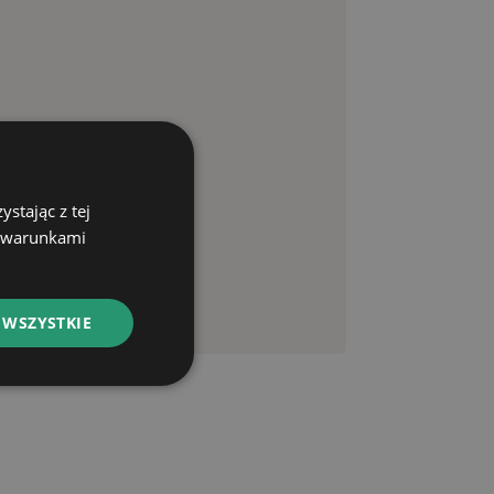
stając z tej
z warunkami
 WSZYSTKIE