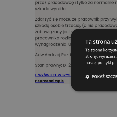
przez pracodawcę i tylko za normalne n
szkoda wynikła.
Zdarzyć się może, że pracownik przy 
szkodę osobie trzeciej, (a nie pracodaw
zobowiązany jest wyłącznie pracodawc
pracownika rozliczenia kosztów wg. zas
Ta strona u
wynagrodzenia lub całość, gdy szkoda 
Ta strona korzyst
Adw.Andrzej Pazdyga –
kancelaria adwo
strony, wyrażasz
naszej polityki p
Stan prawny: IX. 2014 r.
WYŚWIETL WSZYSTKIE WPISY
POKAŻ SZCZ
Poprzedni wpis