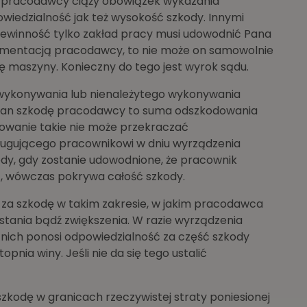
 pracodawcy ciąży obowiązek wykazania
wiedzialność jak też wysokość szkody. Innymi
iewinność tylko zakład pracy musi udowodnić Pana
argumentacją pracodawcy, to nie może on samowolnie
ę maszyny. Konieczny do tego jest wyrok sądu.
ewykonywania lub nienależytego wykonywania
Pan szkodę pracodawcy to suma odszkodowania
dowanie takie nie może przekraczać
ługującego pracownikowi w dniu wyrządzenia
tedy, gdy zostanie udowodnione, że pracownik
ż), wówczas pokrywa całość szkody.
 za szkodę w takim zakresie, w jakim pracodawca
owstania bądź zwiększenia. W razie wyrządzenia
 nich ponosi odpowiedzialność za część szkody
topnia winy. Jeśli nie da się tego ustalić
zkodę w granicach rzeczywistej straty poniesionej