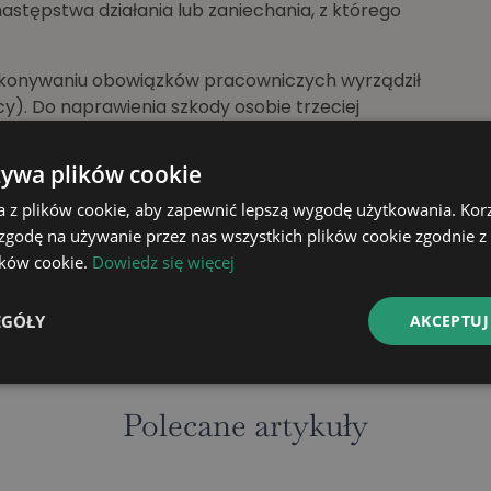
astępstwa działania lub zaniechania, z którego
wykonywaniu obowiązków pracowniczych wyrządził
cy). Do naprawienia szkody osobie trzeciej
a, ale potem może się on domagać od swego
ad przedstawionych wyżej, (do trzykrotności
żywa plików cookie
wyrządzona umyślnie).
a z plików cookie, aby zapewnić lepszą wygodę użytkowania. Korzy
kacka w Toruniu
 zgodę na używanie przez nas wszystkich plików cookie zgodnie 
lików cookie.
Dowiedz się więcej
EGÓŁY
AKCEPTUJ
Następny wpis
Polecane artykuły