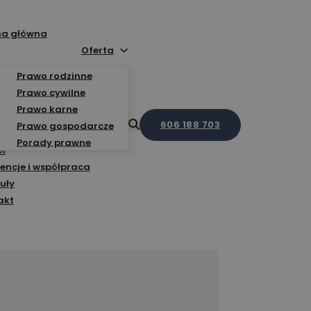
na główna
Oferta
Prawo rodzinne
Prawo cywilne
Prawo karne
606 188 703
Prawo gospodarcze
Porady prawne
ół
encje i współpraca
uły
akt