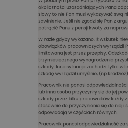
W podanym przez Pan przypadku to na
okoliczności uzasadniających Pana odpo
słowy to nie Pan musi wykazywać swą n
zawinienie. Jeśli nie zgodzi się Pan z 
potrącić Panu z pensji kwoty za napraw
W razie gdyby wykazano, iż wskutek ni
obowiązków pracowniczych wyrządził 
limitowana jest przez przepisy. Odszko
trzymiesięcznego wynagrodzenia przys
szkody. Inna sytuacja zachodzi tylko w
szkodę wyrządził umyślnie, (np.kradzie
Pracownik nie ponosi odpowiedzialności
lub inna osoba przyczyniły się do jej p
szkody przez kilku pracowników każdy z
stosownie do przyczynienia się do niej i s
odpowiadają w częściach równych.
Pracownik ponosi odpowiedzialność za s