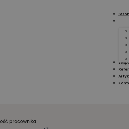
Stro
Zesp
Refer
Artyk
Kont
ność pracownika