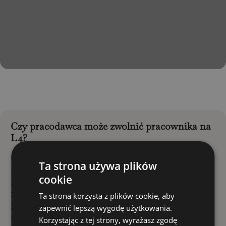
Czy pracodawca może zwolnić pracownika na
L4?
Kwestia, czy pracodawca ma prawo zwolnić
Ta strona używa plików
pracownika podczas korzystania przez niego z
cookie
zwolnienia lekarskiego potocznie zwanego L4, budzi
zawsze wątpliwości zarówno po stronie
Ta strona korzysta z plików cookie, aby
zatrudnionych, jak i pracodawców. Wynika to z
zapewnić lepszą wygodę użytkowania.
faktu, że zwolnienie lekarskie pracownika stanowi
Korzystając z tej strony, wyrażasz zgodę