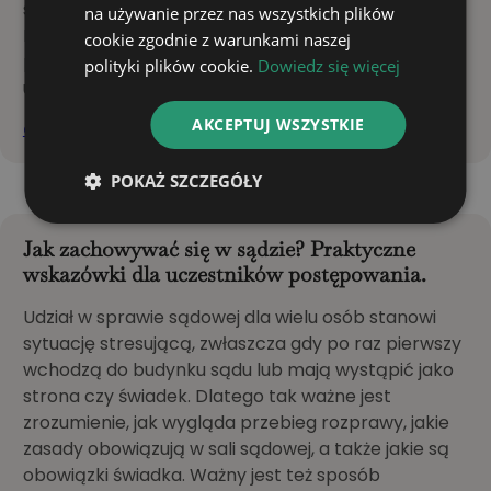
stan szczególnej ochrony przewidzianej przez
na używanie przez nas wszystkich plików
Kodeks pracy. Jednocześnie w ściśle określonych
cookie zgodnie z warunkami naszej
przypadkach nawet przy niezdolności do pracy
polityki plików cookie.
Dowiedz się więcej
ustawodawca dopuszcza…
AKCEPTUJ WSZYSTKIE
CZYTAJ DALEJ
POKAŻ SZCZEGÓŁY
Jak zachowywać się w sądzie? Praktyczne
wskazówki dla uczestników postępowania.
Udział w sprawie sądowej dla wielu osób stanowi
sytuację stresującą, zwłaszcza gdy po raz pierwszy
wchodzą do budynku sądu lub mają wystąpić jako
strona czy świadek. Dlatego tak ważne jest
zrozumienie, jak wygląda przebieg rozprawy, jakie
zasady obowiązują w sali sądowej, a także jakie są
obowiązki świadka. Ważny jest też sposób