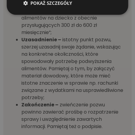
POKAŻ SZCZEGÓŁY
Żądanie –
precyzyjnie określ to, czego
żądasz np. „żądam podwyższenia
alimentów na dziecko z obecnie
przysługujących 300 zł do 600 zł
miesięcznie”;
Uzasadnienie –
istotny punkt pozwu,
szerzej uzasadnij swoje żądanie, wskazując
na konkretne okoliczności, które
spowodowały potrzebę podwyższenia
alimentów. Pamiętaj o tym, by załączyć
materiał dowodowy, które może mieć
istotne znaczenie w sprawie np. rachunki
związane z wydatkami na usprawiedliwione
potrzeby;
Zakończenie –
zwieńczenie pozwu
powinno zawierać prośbę o rozpatrzenie
sprawy i uwzględnienie zawartych
informacji. Pamiętaj też o podpisie.