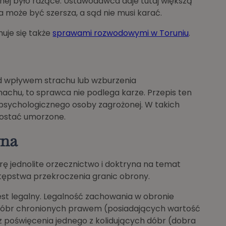
nej było rażące. Ustawodawca daje tutaj większą
 może być szersza, a sąd nie musi karać.
uje się także
sprawami rozwodowymi w Toruniu
.
od wpływem strachu lub wzburzenia
achu, to sprawca nie podlega karze. Przepis ten
psychologicznego osoby zagrożonej. W takich
ostać umorzone.
yna
arę jednolite orzecznictwo i doktryna na temat
stępstwa przekroczenia granic obrony.
est legalny. Legalność zachowania w obronie
ji dóbr chronionych prawem (posiadających wartość
ez poświęcenia jednego z kolidujących dóbr (dobra