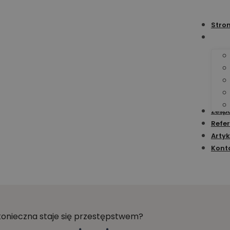
Stro
Zesp
Refer
Artyk
Kont
konieczna staje się przestępstwem?