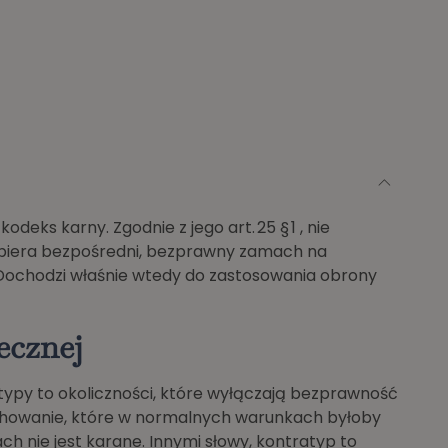
odeks karny. Zgodnie z jego art. 25 § 1 , nie
dpiera bezpośredni, bezprawny zamach na
Dochodzi właśnie wtedy do zastosowania obrony
ecznej
typy to okoliczności, które wyłączają bezprawność
achowanie, które w normalnych warunkach byłoby
h nie jest karane. Innymi słowy, kontratyp to