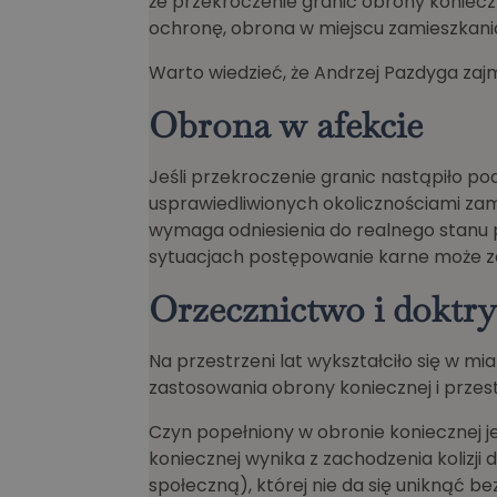
że przekroczenie granic obrony koniecz
ochronę, obrona w miejscu zamieszkania
Warto wiedzieć, że Andrzej Pazdyga zajm
Obrona w afekcie
Jeśli przekroczenie granic nastąpiło p
usprawiedliwionych okolicznościami zam
wymaga odniesienia do realnego stanu 
sytuacjach postępowanie karne może z
Orzecznictwo i doktr
Na przestrzeni lat wykształciło się w mi
zastosowania obrony koniecznej i prze
Czyn popełniony w obronie koniecznej j
koniecznej wynika z zachodzenia koliz
społeczną), której nie da się uniknąć b