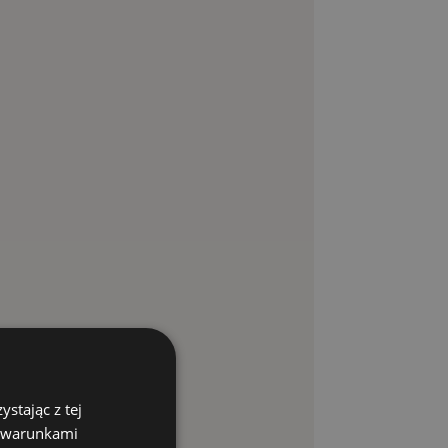
stając z tej
z warunkami