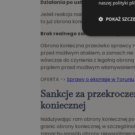
Działania po ustaniu niebezpieczeń
naszej polityki p
Jeżeli reakcja następuje po ustaniu zam
POKAŻ SZCZ
to już obrona konieczna.
Brak realnego zamachu – reagowani
Obrona konieczna przeciwko sprawcy ni
przed możliwym atakiem, a zamach nie
wówczas do czynienia z legalną obroną 
prądem przed możliwym włamywaniem się
OFERTA ->
Sprawy o eksmisje w Toruniu
Sankcje za przekrocze
koniecznej
Nadużywając ram obrony koniecznej pop
granic obrony koniecznej, w szczególno
zamachu sposób obrony niewspółmiern