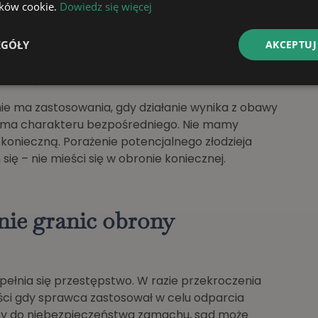
stwa – eksces ekstensywny
lików cookie.
Dowiedz się więcej
achu — np. po oddaleniu się napastnika — nie jest
EGÓŁY
AKCEPTUJ
e na lęk
e ma zastosowania, gdy działanie wynika z obawy
 ma charakteru bezpośredniego. Nie mamy
konieczną. Porażenie potencjalnego złodzieja
 – nie mieści się w obronie koniecznej.
.
nie granic obrony
ełnia się przestępstwo. W razie przekroczenia
ści gdy sprawca zastosował w celu odparcia
y do niebezpieczeństwa zamachu, sąd może