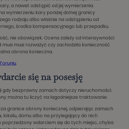
ry, a nawet odstąpić od jej wymierzenia.
a wymierzeniu kary poniżej dolnej granicy
zego rodzaju albo właśnie na odstąpieniu od
karnego, środka kompensacyjnego lub przepadku.
wość, nie obowiązek. Ocena zależy od intensywności
ąd musi musi rozważyć czy zachodziła konieczność
zalna obrona konieczna.
Toruniu
.
arcie się na posesję
ji gdy bezprawny zamach dotyczy nieruchomości.
y można tu liczyć na łagodniejsze traktowanie.
cza granice obrony koniecznej, odpierając zamach
, lokalu, domu albo na przylegający do nich
 poprzedzony wdarciem się do tych miejsc, chyba