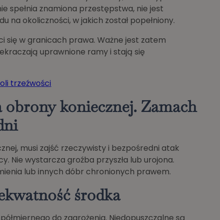
nie spełnia znamiona przestępstwa, nie jest
 na okoliczności, w jakich został popełniony.
ci się w granicach prawa. Ważne jest zatem
ekraczają uprawnione ramy i stają się
oli trzeźwości
 obrony koniecznej. Zamach
dni
nej, musi zajść rzeczywisty i bezpośredni atak
y. Nie wystarcza groźba przyszła lub urojona.
mienia lub innych dóbr chronionych prawem.
dekwatność środka
spółmiernego do zagrożenia. Niedopuszczalne są