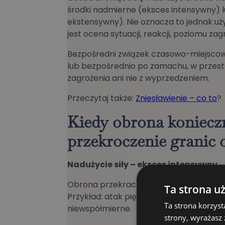
środki nadmierne (eksces intensywny) lu
ekstensywny). Nie oznacza to jednak uż
jest ocena sytuacji, reakcji, poziomu za
Bezpośredni związek czasowo-miejscowy
lub bezpośrednio po zamachu, w przestr
zagrożenia ani nie z wyprzedzeniem.
Przeczytaj także:
Zniesławienie – co to
?
Kiedy obrona konieczn
przekroczenie granic 
Nadużycie siły – eksces intensywny
Obrona przekracza granice, gdy użyta si
Ta strona u
Przykład: atak pięściami – użycie broni
Ta strona korzyst
niewspółmierne.
strony, wyrażasz