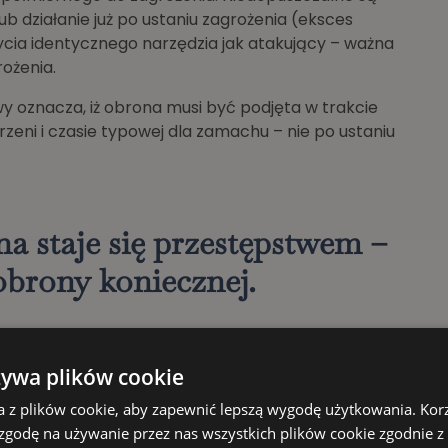
b działanie już po ustaniu zagrożenia (eksces
ycia identycznego narzędzia jak atakujący – ważna
grożenia.
 oznacza, iż obrona musi być podjęta w trakcie
zeni i czasie typowej dla zamachu – nie po ustaniu
a staje się przestępstwem –
obrony koniecznej.
ła jest rażąco niewspółmierna do zagrożenia.
żywa plików cookie
 palnej w celu jego odparcia, może być uznane za
a z plików cookie, aby zapewnić lepszą wygodę użytkowania. Korzy
 zgodę na używanie przez nas wszystkich plików cookie zgodnie 