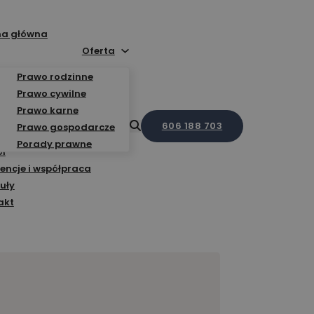
na główna
Oferta
Prawo rodzinne
Prawo cywilne
Prawo karne
606 188 703
Prawo gospodarcze
Porady prawne
ół
encje i współpraca
uły
akt