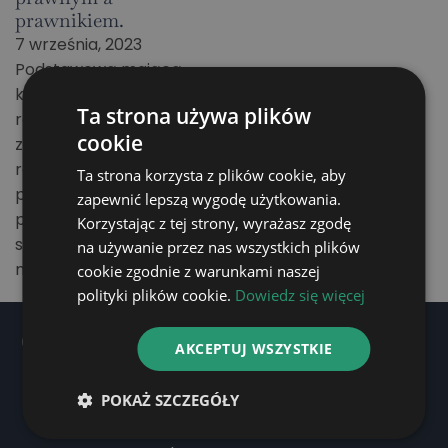
prawnikiem.
7 września, 2023
Podstawową mającą
kolosalne znaczenie
Ta strona używa plików
różnicą jest możliwość
cookie
zastępowania osoby
reprezentowanej
Ta strona korzysta z plików cookie, aby
przed Sądem. Co
zapewnić lepszą wygodę użytkowania.
prawda w niektórych
Korzystając z tej strony, wyrażasz zgodę
sprawach cywilnych
na używanie przez nas wszystkich plików
może nas…
cookie zgodnie z warunkami naszej
polityki plików cookie.
Dowiedz się więcej
OFERTA
AKCEPTUJ WSZYSTKIE
Prawo rodzinne
POKAŻ SZCZEGÓŁY
Prawo cywilne
Prawo karne