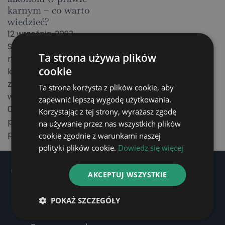
karnym – co warto
wiedzieć?
12 września, 2023
Stan nietrzeźwości w
Ta strona używa plików
rozumieniu kodeksu
cookie
karnego zachodzi, gdy:
zawartość alkoholu
Ta strona korzysta z plików cookie, aby
we krwi przekracza
zapewnić lepszą wygodę użytkowania.
0,5 promila albo
Korzystając z tej strony, wyrażasz zgodę
prowadzi do stężenia
na używanie przez nas wszystkich plików
przekraczającego…
cookie zgodnie z warunkami naszej
polityki plików cookie.
Dowiedz się więcej
OFERTA
AKCEPTUJ WSZYSTKIE
Prawo rodzinne
POKAŻ SZCZEGÓŁY
Prawo cywilne
Prawo karne